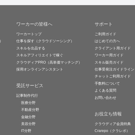
ワーカーの皆様へ
サポート
ワーカートップ
ご利用ガイド
）
仕事を探す（クラウドソーシング）
はじめての方へ
スキルを出品する
クライアント用ガイド
スキルアフィリエイトで稼ぐ
ワーカー用ガイド
クラウディアPRO（高単価マッチング）
スキル販売ガイド
採用オンラインアシスタント
仕事受発注ガイドライン
チャットご利用ガイド
手数料について
受託サービス
よくある質問
記事制作代行
お問い合わせ
医療分野
不動産分野
お役立ち情報
金融分野
美容分野
クラウディア会員特典
IT分野
Crarepo（クラレポ）