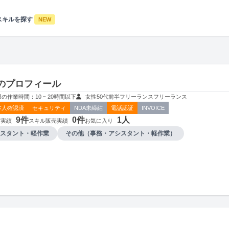
スキルを探す
NEW
んのプロフィール
週の作業時間：10 ~ 20時間以下
女性
50代前半
フリーランス
フリーランス
本人確認済
セキュリティ
NDA未締結
電話認証
INVOICE
9件
0件
1人
用実績
スキル販売実績
お気に入り
スタント・軽作業
その他（事務・アシスタント・軽作業）