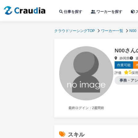
仕事を探す
ワーカーを探す
クラウドソーシングTOP
ワーカー一覧
N00
N00さ
静岡県
作業可能
5
評価
採
事務・アシ
最終ログイン：2週間前
スキル