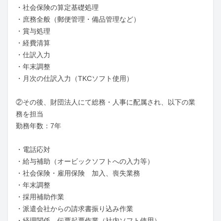
・社会保険の算定基礎処理					

・庶務全般（郵便管理・備品管理など）

・賞与処理					

・経費清算

・仕訳入力

・年末調整					

・月次の仕訳入力（TKCソフト使用）

②その後、財団法人にて総務・人事に配属され、以下の業
務を担当

勤務年数：7年

・電話応対

・給与補助（オービックソフトへの入力等）

・社会保険・雇用保険　加入、喪失業務

・年末調整

・採用補助作業

・派遣会社からの請求書振り込み作業

・経理関係　伝票起票作業（社内ソフト使用）
