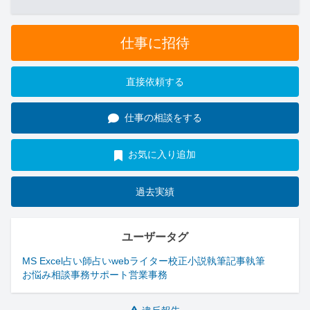
仕事に招待
直接依頼する
仕事の相談をする
お気に入り追加
過去実績
ユーザータグ
MS Excel
占い師
占い
webライター
校正
小説執筆
記事執筆
お悩み相談
事務サポート
営業事務