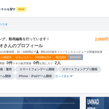
スキルを探す
NEW
ペリオ
ング、動画編集を行っています！
2,000
オさんのプロフィール
週の作業時間：30 ~ 40時間以下
男性
20代後半
フリーランス
コンピュータ関連技術者
本人確認済
セキュリティ
NDA締結済み
電話認証
INVOICE
0件
0件
2人
実績
スキル販売実績
お気に入り
発・運用
スマートフォンゲーム開発
スマートフォンアプリ開発
dゲーム開発
iPhone・iPadゲーム開発
すべて見る