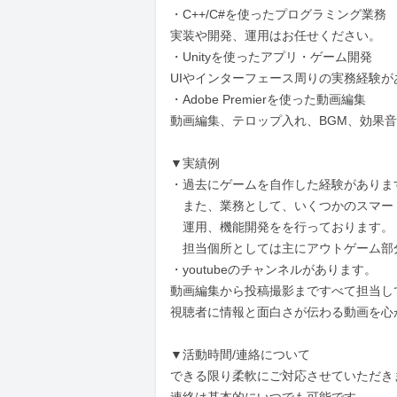
・C++/C#を使ったプログラミング業務

実装や開発、運用はお任せください。

・Unityを使ったアプリ・ゲーム開発

UIやインターフェース周りの実務経験が
・Adobe Premierを使った動画編集

動画編集、テロップ入れ、BGM、効果音
▼実績例

・過去にゲームを自作した経験があります
　また、業務として、いくつかのスマー
　運用、機能開発をを行っております。

　担当個所としては主にアウトゲーム部分
・youtubeのチャンネルがあります。

動画編集から投稿撮影まですべて担当して
視聴者に情報と面白さが伝わる動画を心が
▼活動時間/連絡について

できる限り柔軟にご対応させていただき