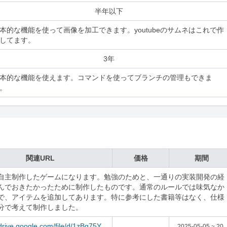
半年以下
本的な機能を使って画像を加工できます。youtubeのサムネはこれで作
してます。
3年
本的な機能を使えます。コマンドを使ってブランチの管理もできま
。
関連URL
価格
期間
自主制作したゲームになります。勉強のためと、一通りの実装開発の経
んでおきたかったために制作したものです。通常のルールでは味気なか
で、アイテムを追加してあります。特に参考にした書籍等はなく、仕様
分で考えて制作しました。
/drive.google.com/file/d/1zBg75Y
2025-05-05 ~ 20