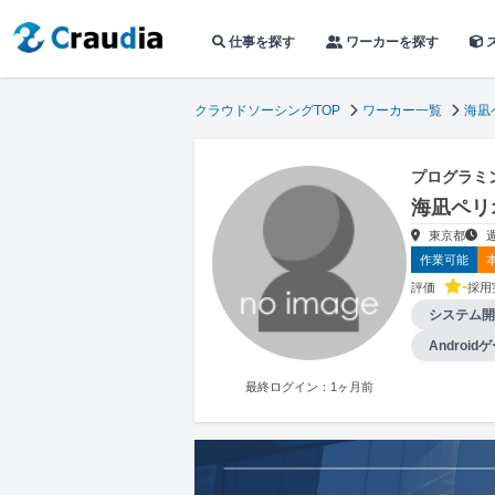
仕事を探す
ワーカーを探す
クラウドソーシングTOP
ワーカー一覧
海凪
プログラミ
海凪ペリ
東京都
作業可能
-
評価
採用
システム開
Androi
最終ログイン：1ヶ月前