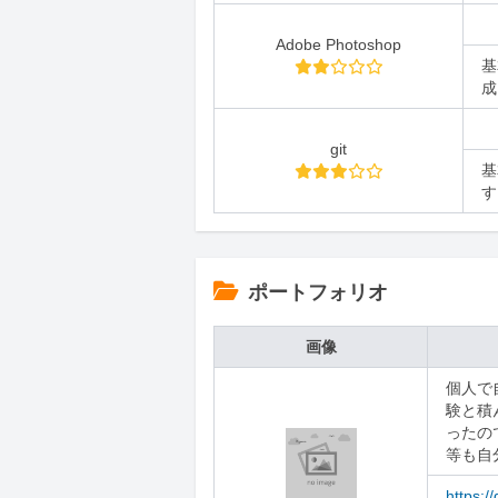
Adobe Photoshop
基
成
git
基
す
ポートフォリオ
画像
個人で
験と積
ったの
等も自
https:/