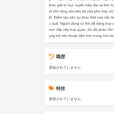
thức giải trí trực tuyến hiện đại và lin
ột nền tảng vừa tiện lợi vừa phù hợp vớ
ết. Điểm tạo nên sự khác biệt của nền 
u quả. Người dùng có thể dễ dàng truy 
ược sắp xếp trực quan, tốc độ phản hồi ổ
ụng trở nên thuận tiện hơn trong mọi tình
職歴
登録されていません
特技
登録されていません