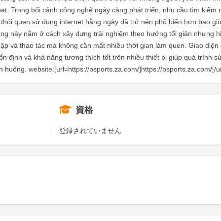
h hoạt. Trong bối cảnh công nghệ ngày càng phát triển, nhu cầu tìm kiếm
i thói quen sử dụng internet hằng ngày đã trở nên phổ biến hơn bao gi
tảng này nằm ở cách xây dựng trải nghiệm theo hướng tối giản nhưng h
cập và thao tác mà không cần mất nhiều thời gian làm quen. Giao diện
n định và khả năng tương thích tốt trên nhiều thiết bị giúp quá trình s
 huống. website:[url=https://bsports.za.com/]https://bsports.za.com/[/ur
資格
登録されていません