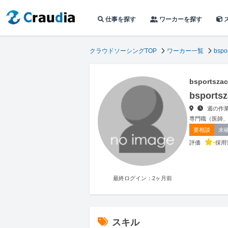
仕事を探す
ワーカーを探す
クラウドソーシングTOP
ワーカー一覧
bsp
bsportsz
bspor
週の作業
専門職（医師
要相談
未
-
評価
採用
最終ログイン：2ヶ月前
スキル