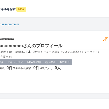
スキルを探す
NEW
ortszacommmm
acommmm
5
tszacommmmさんのプロフィール
時間：10 ~ 20時間以下
男性
コンピュータ関係（システム管理/インターネット）
、弁護士等）
確認
セキュリティ
NDA未締結
電話認証
INVOICE
0件
0件
0人
実績
スキル販売実績
お気に入り