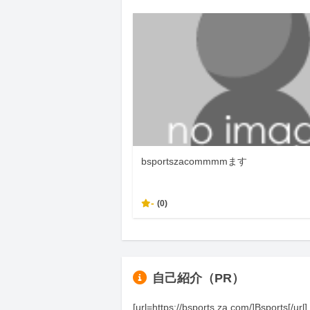
bsportszacommmmます
-
(0)
自己紹介（PR）
[url=https://bsports.za.com/]Bsports[/ur