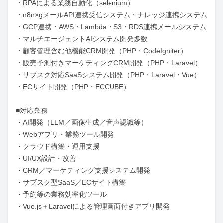
・RPAによる業務自動化（selenium）

・n8n×gメールAPI連携受信システム・ナレッジ連携システム

・GCP連携・AWS・Lambda・S3・RDS連携メールシステム

・マルチエージェントAIシステム開発多数

・顧客管理含む他機能CRM開発（PHP・CodeIgniter）

・販売予測付きマーケティングCRM開発（PHP・Laravel）

・サブスク対応SaaSシステム開発（PHP・Laravel・Vue）

・ECサイト開発（PHP・ECCUBE）

■対応業務

・AI開発（LLM／画像生成／音声認識等）

・Webアプリ・業務ツール開発

・クラウド構築・運用支援

・UI/UX設計・改善

・CRM／マーケティング支援システム開発

・サブスク型SaaS／ECサイト構築

・予約等の業務効率化ツール

・Vue.js＋Laravelによる管理画面付きアプリ開発
