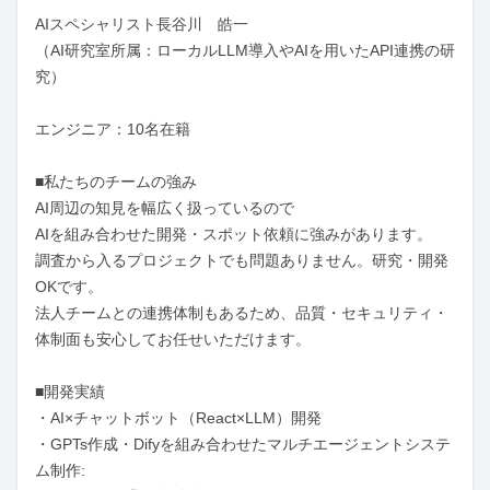
AIスペシャリスト長谷川　皓一

（AI研究室所属：ローカルLLM導入やAIを用いたAPI連携の研
究）

エンジニア：10名在籍

■私たちのチームの強み

AI周辺の知見を幅広く扱っているので

AIを組み合わせた開発・スポット依頼に強みがあります。

調査から入るプロジェクトでも問題ありません。研究・開発
OKです。

法人チームとの連携体制もあるため、品質・セキュリティ・
体制面も安心してお任せいただけます。

■開発実績

・AI×チャットボット（React×LLM）開発

・GPTs作成・Difyを組み合わせたマルチエージェントシステ
ム制作:
