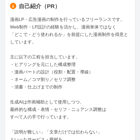
自己紹介（PR）
漫画LP・広告漫画の制作を行っているフリーランスです。

Web制作・LP設計の経験を活かし、漫画単体ではなく

「どこで・どう使われるか」を前提にした漫画制作を得意と
しています。

主に以下の工程を担当しています。

・ヒアリングを元にした構成整理

・漫画パートの設計（役割・配置・導線）

・ネーム／コマ割り／セリフ調整

・清書・仕上げまでの制作

生成AIは作画補助として使用しつつ、

最終的な構成・表情・セリフ・ニュアンス調整は

すべて人の手で行っています。

「説明が難しい」「文章だけでは伝わらない」

といったサービス・商材を、
