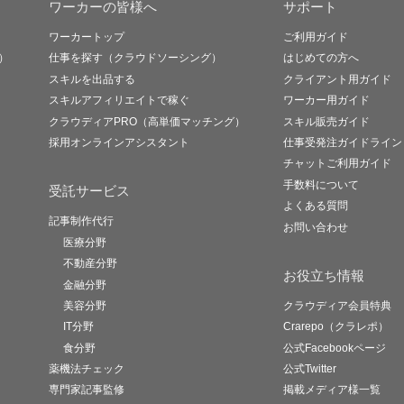
ワーカーの皆様へ
サポート
ワーカートップ
ご利用ガイド
）
仕事を探す（クラウドソーシング）
はじめての方へ
スキルを出品する
クライアント用ガイド
スキルアフィリエイトで稼ぐ
ワーカー用ガイド
クラウディアPRO（高単価マッチング）
スキル販売ガイド
採用オンラインアシスタント
仕事受発注ガイドライン
チャットご利用ガイド
手数料について
受託サービス
よくある質問
記事制作代行
お問い合わせ
医療分野
不動産分野
お役立ち情報
金融分野
美容分野
クラウディア会員特典
IT分野
Crarepo（クラレポ）
食分野
公式Facebookページ
薬機法チェック
公式Twitter
専門家記事監修
掲載メディア様一覧