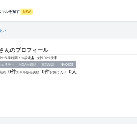
スキルを探す
NEW
あい
さんのプロフィール
週の作業時間：未設定
女性
20代後半
キュリティ
NDA未締結
電話認証
INVOICE
0件
0件
0人
実績
スキル販売実績
お気に入り