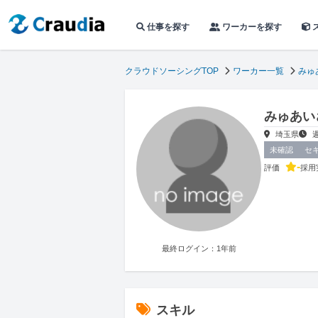
仕事を探す
ワーカーを探す
クラウドソーシングTOP
ワーカー一覧
みゅ
みゅあい
埼玉県
未確認
セ
-
評価
採用
最終ログイン：1年前
スキル