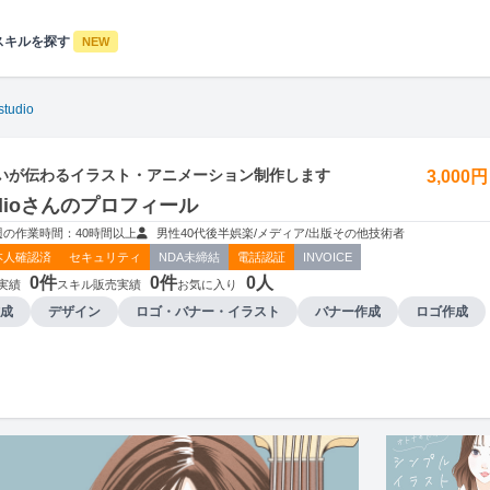
スキルを探す
NEW
studio
いが伝わるイラスト・アニメーション制作します
3,000
studioさんのプロフィール
週の作業時間：40時間以上
男性
40代後半
娯楽/メディア/出版
その他技術者
本人確認済
セキュリティ
NDA未締結
電話認証
INVOICE
0件
0件
0人
実績
スキル販売実績
お気に入り
成
デザイン
ロゴ・バナー・イラスト
バナー作成
ロゴ作成