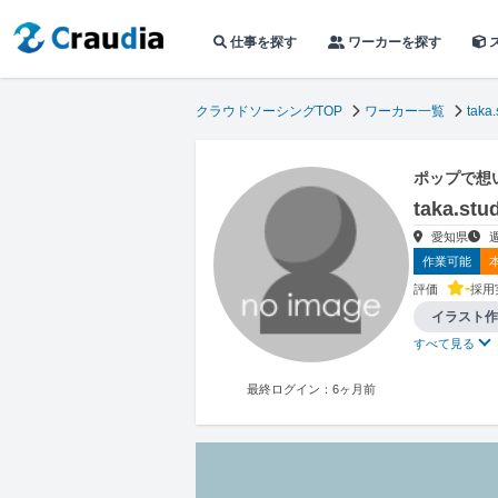
仕事を探す
ワーカーを探す
クラウドソーシングTOP
ワーカー一覧
taka.
ポップで想
taka.
愛知県
作業可能
-
評価
採用
イラスト作
すべて見る
最終ログイン：6ヶ月前