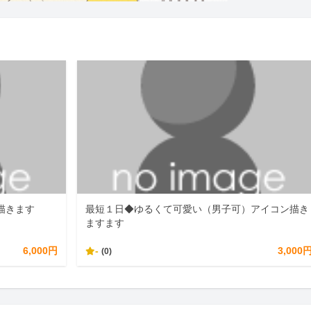
描きます
最短１日◆ゆるくて可愛い（男子可）アイコン描き
ますます
6,000円
-
3,000
(0)