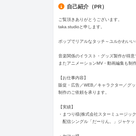
自己紹介（PR）
ご覧頂きありがとうございます。

taka.studioと申します。

ポップでリアルなタッチ～ユルかわいい
音楽関係のイラスト・グッズ製作が得意で
またアニメーションMV・動画編集も制作
【お仕事内容】

販促・広告／WEB／キャラクター／グッ
制作のご依頼を承ります。

【実績】

・まつり様(株式会社スターミュージック
　配信シングル「だーりん。」ジャケット
・ヤマハ様
