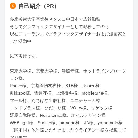
自己紹介（PR）
多摩美術大学卒業後ネクスコ中日本で広報勤務

そしてグラフィックデザイナーとして勤務してのち

現在フリーランスでグラフィックデザイナーおよび漫画家と
して活動中

以下実績です。

東京大学様、京都大学様、浄照寺様、ホットラインプローシ
ョン様、

Poove様、京都着物友禅様、BTB様、Uvoice様

劇団zoo様、雪月花様、上海御料様、mobiletune様、

マール様、たちばな出版社様、ユニチャーム様

エンドプラス様、ひだまり様、VOLtx様、リゲッタ様

延慶自覚院様、Rui e tarnal様、オイルデザイン様

WEBLight様、Surline様、samaria様、JA様、yamamoto様

（順不同）他許諾いただきましたクライアント様を掲載して
おります。
