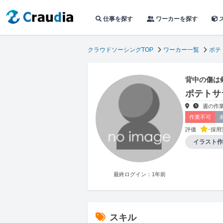
仕事を探す
ワーカーを探す
クラウドソーシングTOP
ワーカー一覧
ポテ
背中の傷は
ポテトサ
週の作業
作業不可
-
評価
採用
イラスト作
最終ログイン：1年前
スキル