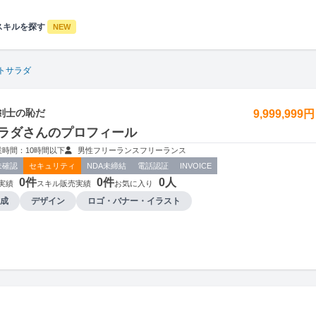
スキルを探す
NEW
トサラダ
剣士の恥だ
9,999,999
ラダさんのプロフィール
時間：10時間以下
男性
フリーランス
フリーランス
未確認
セキュリティ
NDA未締結
電話認証
INVOICE
0件
0件
0人
実績
スキル販売実績
お気に入り
成
デザイン
ロゴ・バナー・イラスト