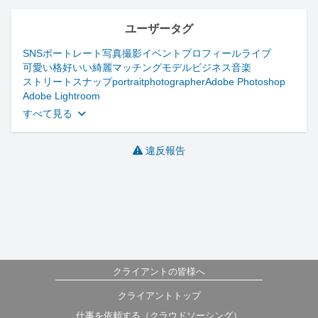
ユーザータグ
SNS
ポートレート
写真
撮影
イベント
プロフィール
ライブ
可愛い
格好いい
綺麗
マッチング
モデル
ビジネス
音楽
ストリート
スナップ
portrait
photographer
Adobe Photoshop
Adobe Lightroom
すべて見る
違反報告
クライアントの皆様へ
クライアントトップ
仕事を依頼する（クラウドソーシング）