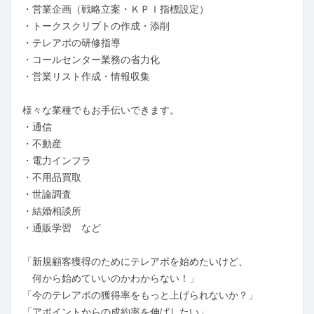
・営業企画（戦略立案・ＫＰＩ指標設定）

・トークスクリプトの作成・添削

・テレアポの研修指導

・コールセンター業務の省力化

・営業リスト作成・情報収集

様々な業種でもお手伝いできます。

・通信

・不動産

・電力インフラ

・不用品買取

・世論調査

・結婚相談所

・通販学習　など

「新規顧客獲得のためにテレアポを始めたいけど、

　何から始めていいのかわからない！」

「今のテレアポの獲得率をもっと上げられないか？」

「アポイントからの成約率を伸ばしたい」
