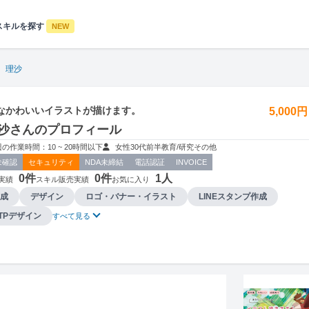
スキルを探す
NEW
 理沙
なかわいいイラストが描けます。
5,000
沙さんのプロフィール
週の作業時間：10 ~ 20時間以下
女性
30代前半
教育/研究
その他
未確認
セキュリティ
NDA未締結
電話認証
INVOICE
0件
0件
1人
実績
スキル販売実績
お気に入り
成
デザイン
ロゴ・バナー・イラスト
LINEスタンプ作成
TPデザイン
すべて見る