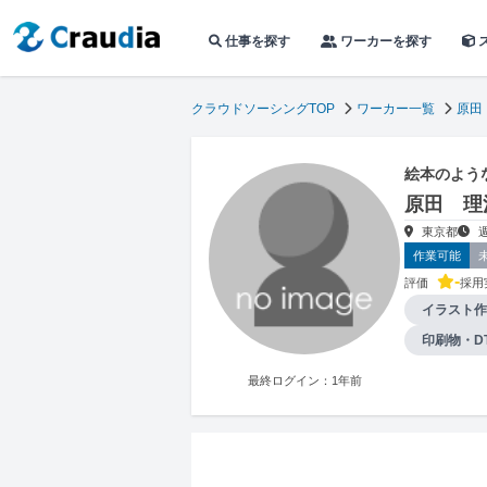
仕事を探す
ワーカーを探す
クラウドソーシングTOP
ワーカー一覧
原田
絵本のよう
原田 理
東京都
作業可能
-
評価
採用
イラスト作
印刷物・D
最終ログイン：1年前