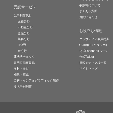
手数料について
受託サービス
よくある質問
記事制作代行
お問い合わせ
医療分野
不動産分野
お役立ち情報
金融分野
美容分野
クラウディア会員特典
IT分野
Crarepo（クラレポ）
食分野
公式Facebookページ
薬機法チェック
公式Twitter
専門家記事監修
掲載メディア様一覧
取材・撮影
サイトマップ
編集・校正
図解・インフォグラフィック制作
導入事例制作