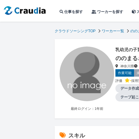
仕事を探す
ワーカーを探す
クラウドソーシングTOP
ワーカー一覧
のの
乳幼児の子
ののまる
神奈川県
作業可能
-
評価
採用
データ作成
テープ起こ
最終ログイン：1年前
スキル