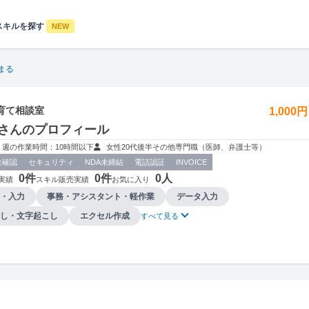
スキルを探す
NEW
まる
育て相談室
1,000
さんのプロフィール
週の作業時間：10時間以下
女性
20代後半
その他
専門職（医師、弁護士等）
未確認
セキュリティ
NDA未締結
電話認証
INVOICE
0件
0件
0人
実績
スキル販売実績
お気に入り
・入力
事務・アシスタント・軽作業
データ入力
し・文字起こし
エクセル作成
すべて見る