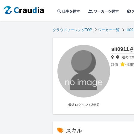
仕事を探す
ワーカーを探す
クラウドソーシングTOP
ワーカー一覧
sii09
sii09
週の作
-
評価
採用
最終ログイン：2年前
スキル