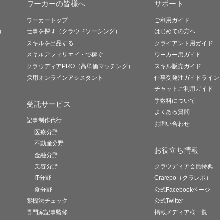
ワーカーの皆様へ
サポート
ワーカートップ
ご利用ガイド
）
仕事を探す（クラウドソーシング）
はじめての方へ
スキルを出品する
クライアント用ガイド
スキルアフィリエイトで稼ぐ
ワーカー用ガイド
クラウディアPRO（高単価マッチング）
スキル販売ガイド
採用オンラインアシスタント
仕事受発注ガイドライン
チャットご利用ガイド
手数料について
受託サービス
よくある質問
記事制作代行
お問い合わせ
医療分野
不動産分野
お役立ち情報
金融分野
美容分野
クラウディア会員特典
IT分野
Crarepo（クラレポ）
食分野
公式Facebookページ
薬機法チェック
公式Twitter
専門家記事監修
掲載メディア様一覧