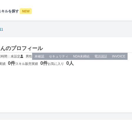
スキルを探す
NEW
11
11さんのプロフィール
業時間：未設定
男性
未確認
セキュリティ
NDA未締結
電話認証
INVOICE
0件
0件
0人
実績
スキル販売実績
お気に入り