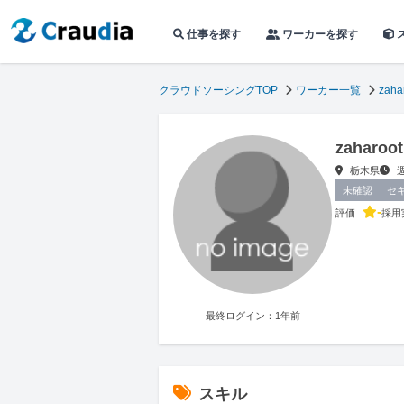
仕事を探す
ワーカーを探す
クラウドソーシングTOP
ワーカー一覧
zaha
zahar
栃木県
未確認
セ
-
評価
採用
最終ログイン：1年前
スキル