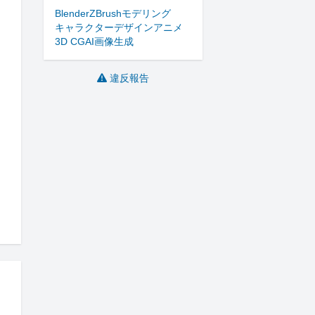
Blender
ZBrush
モデリング
キャラクターデザイン
アニメ
3D CG
AI画像生成
違反報告