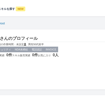
スキルを探す
NEW
root
ootさんのプロフィール
週の作業時間：未設定
男性
50代前半
キュリティ
NDA未締結
電話認証
INVOICE
0件
0件
0人
実績
スキル販売実績
お気に入り