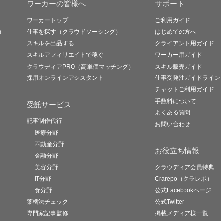
ワーカーの皆様へ
サポート
ワーカートップ
ご利用ガイド
）
仕事を探す（クラウドソーシング）
はじめての方へ
スキルを出品する
クライアント用ガイド
スキルアフィリエイトで稼ぐ
ワーカー用ガイド
クラウディアPRO（高単価マッチング）
スキル販売ガイド
採用オンラインアシスタント
仕事受発注ガイドライン
チャットご利用ガイド
手数料について
受託サービス
よくある質問
記事制作代行
お問い合わせ
医療分野
不動産分野
お役立ち情報
金融分野
美容分野
クラウディア会員特典
IT分野
Crarepo（クラレポ）
食分野
公式Facebookページ
薬機法チェック
公式Twitter
専門家記事監修
掲載メディア様一覧