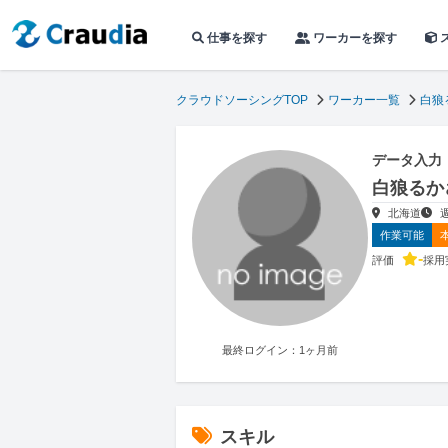
仕事を探す
ワーカーを探す
クラウドソーシングTOP
ワーカー一覧
白狼
データ入力
白狼るか
北海道
作業可能
-
評価
採用
最終ログイン：1ヶ月前
スキル