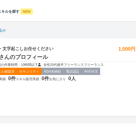
スキルを探す
NEW
るか
・文字起こしお任せください
1,000
さんのプロフィール
週の作業時間：10時間以下
女性
20代後半
フリーランス
フリーランス
本人確認済
セキュリティ
NDA未締結
電話認証
INVOICE
0件
0件
0人
実績
スキル販売実績
お気に入り