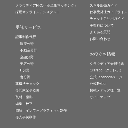
クラウディアPRO（高単価マッチング）
スキル販売ガイド
採用オンラインアシスタント
仕事受発注ガイドライン
チャットご利用ガイド
手数料について
受託サービス
よくある質問
記事制作代行
お問い合わせ
医療分野
不動産分野
お役立ち情報
金融分野
美容分野
クラウディア会員特典
IT分野
Crarepo（クラレポ）
食分野
公式Facebookページ
薬機法チェック
公式Twitter
専門家記事監修
掲載メディア様一覧
取材・撮影
サイトマップ
編集・校正
図解・インフォグラフィック制作
導入事例制作