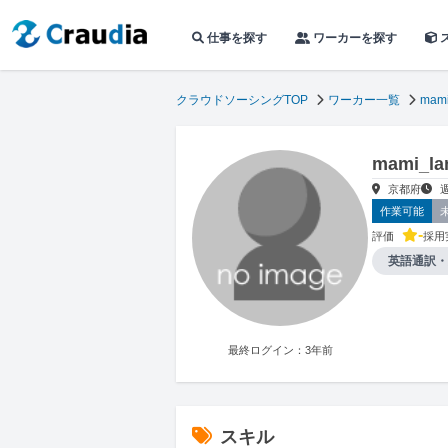
仕事を探す
ワーカーを探す
クラウドソーシングTOP
ワーカー一覧
mami
mami_
京都府
作業可能
-
評価
採用
英語通訳・
最終ログイン：3年前
スキル