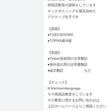
韓国語教室の講師をしています

キックボクシングを最近始めた

アクティブ女子です

【資格】

●TOEIC825/990

●TOPIK6級/6級

【実績】

●Twitter投稿用の文章翻訳

●海外提出用の証明書翻訳

●論文翻訳　　　　　　など

【チェック】

lit.link/mamilanguage

※※韓国語教室をしています

※※教室に関するお問い合わせは

上記ホームページよりご相談ください