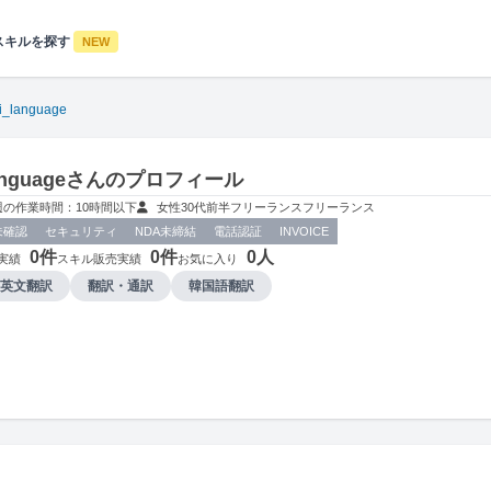
スキルを探す
NEW
_language
languageさんのプロフィール
週の作業時間：10時間以下
女性
30代前半
フリーランス
フリーランス
未確認
セキュリティ
NDA未締結
電話認証
INVOICE
0件
0件
0人
実績
スキル販売実績
お気に入り
英文翻訳
翻訳・通訳
韓国語翻訳