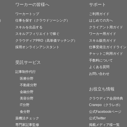
ワーカーの皆様へ
サポート
ワーカートップ
ご利用ガイド
）
仕事を探す（クラウドソーシング）
はじめての方へ
スキルを出品する
クライアント用ガイド
スキルアフィリエイトで稼ぐ
ワーカー用ガイド
クラウディアPRO（高単価マッチング）
スキル販売ガイド
採用オンラインアシスタント
仕事受発注ガイドライン
チャットご利用ガイド
手数料について
受託サービス
よくある質問
記事制作代行
お問い合わせ
医療分野
不動産分野
お役立ち情報
金融分野
美容分野
クラウディア会員特典
IT分野
Crarepo（クラレポ）
食分野
公式Facebookページ
薬機法チェック
公式Twitter
専門家記事監修
掲載メディア様一覧