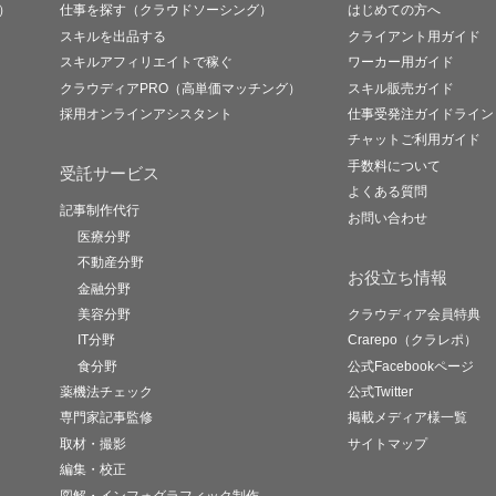
）
仕事を探す（クラウドソーシング）
はじめての方へ
スキルを出品する
クライアント用ガイド
スキルアフィリエイトで稼ぐ
ワーカー用ガイド
クラウディアPRO（高単価マッチング）
スキル販売ガイド
採用オンラインアシスタント
仕事受発注ガイドライン
チャットご利用ガイド
手数料について
受託サービス
よくある質問
記事制作代行
お問い合わせ
医療分野
不動産分野
お役立ち情報
金融分野
美容分野
クラウディア会員特典
IT分野
Crarepo（クラレポ）
食分野
公式Facebookページ
薬機法チェック
公式Twitter
専門家記事監修
掲載メディア様一覧
取材・撮影
サイトマップ
編集・校正
図解・インフォグラフィック制作