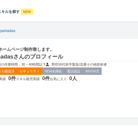
スキルを探す
NEW
ayamadas
ホームページ制作致します。
amadasさんのプロフィール
週の作業時間：30 ~ 40時間以下
男性
50代前半
製造/流通
その他技術者
本人確認済
セキュリティ
NDA未締結
電話認証
INVOICE
0件
0件
0人
実績
スキル販売実績
お気に入り