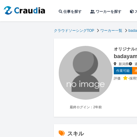
仕事を探す
ワーカーを探す
クラウドソーシングTOP
ワーカー一覧
bad
オリジナル
baday
新潟県
作業可能
-
評価
採用
最終ログイン：2年前
スキル