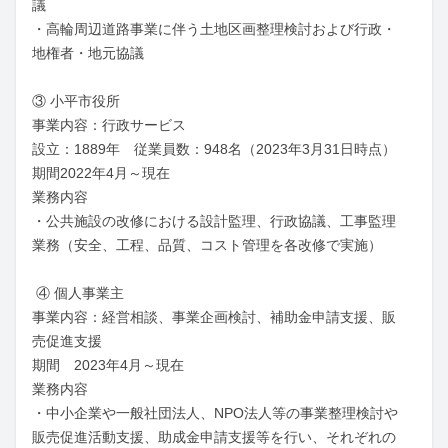
議

・高輪周辺道路事業に伴う土地区画整理検討および行政・
地権者・地元協議

③ 小平市役所　

事業内容：行政サービス

設立：1889年　従業員数：948名（2023年3月31日時点）

期間2022年4月～現在

業務内容

・公共施設の改修における設計監理、行政協議、工事監理
業務（安全、工程、品質、コスト管理を各改修で実施）

 ④ 個人事業主　

事業内容：経営相談、事業企画検討、補助金申請支援、販
売促進支援

期間　2023年4月～現在

業務内容

・中小企業や一般社団法人、NPO法人等の事業整理検討や
販売促進活動支援、助成金申請支援等を行い、それぞれの