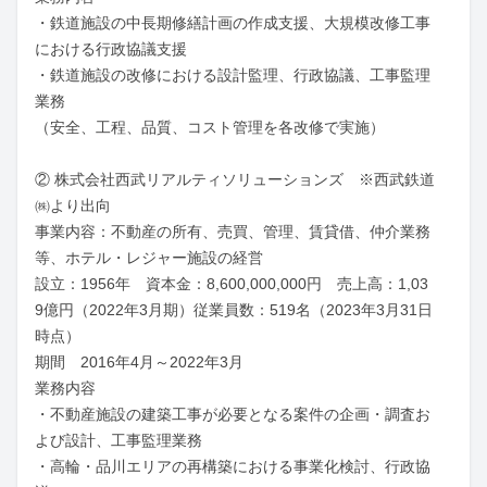
・鉄道施設の中長期修繕計画の作成支援、大規模改修工事
における行政協議支援

・鉄道施設の改修における設計監理、行政協議、工事監理
業務

（安全、工程、品質、コスト管理を各改修で実施）

② 株式会社西武リアルティソリューションズ　※西武鉄道
㈱より出向

事業内容：不動産の所有、売買、管理、賃貸借、仲介業務
等、ホテル・レジャー施設の経営

設立：1956年　資本金：8,600,000,000円　売上高：1,03
9億円（2022年3月期）従業員数：519名（2023年3月31日
時点）

期間　2016年4月～2022年3月

業務内容

・不動産施設の建築工事が必要となる案件の企画・調査お
よび設計、工事監理業務

・高輪・品川エリアの再構築における事業化検討、行政協