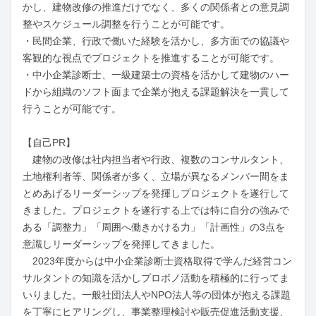
かし、建物改修の推進だけでなく、多くの関係者との意見調
整やスケジュール調整を行うことが可能です。

・民間企業、行政で働いた経験を活かし、多方面での協議や
客観的な視点でプロジェクトを推進することが可能です。

・中小企業診断士、一級建築士の資格を活かして建物のハー
ドから組織のソフト面まで企業が抱える課題解決を一貫して
行うことが可能です。

【自己PR】

　建物の改修は社内担当者や行政、複数のコンサルタント、
土地権利者等、関係者が多く、立場が異なるメンバー間をま
とめあげるリーダーシップを発揮しプロジェクトを遂行して
きました。プロジェクトを遂行する上では特に自分の強みで
ある「調整力」「周囲へ働きかける力」「計画性」の3点を
意識しリーダーシップを発揮してきました。

　2023年度からは中小企業診断士資格取得で学んだ経営コン
サルタントの知識を活かしプロボノ活動を積極的に行ってま
いりました。一般社団法人やNPO法人等の団体が抱える課題
を丁寧にヒアリングし、事業整理検討や販売促進活動支援、