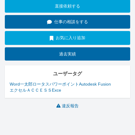
直接依頼する
仕事の相談をする
お気に入り追加
過去実績
ユーザータグ
Word
一太郎
ロータス
パワーポイント
Autodesk Fusion
エクセル
ＡＣＣＥＳＳ
Exce
違反報告