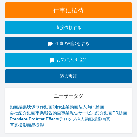
仕事に招待
直接依頼する
仕事の相談をする
お気に入り追加
過去実績
ユーザータグ
動画編集
映像制作
動画制作
企業動画
法人向け動画
会社紹介動画
事業報告動画
事業報告
サービス紹介動画
PR動画
Premiere Pro
After Effects
テロップ挿入
動画撮影
写真
写真撮影
商品撮影