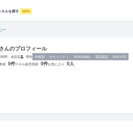
スキルを探す
NEW
むー
さんのプロフィール
業時間：未設定
男性
未確認
セキュリティ
NDA未締結
電話認証
INVOICE
0件
0件
0人
実績
スキル販売実績
お気に入り