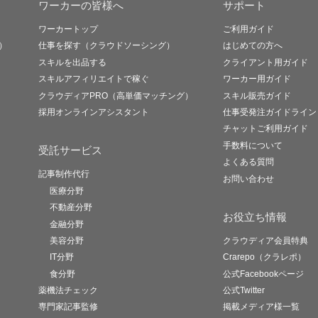
ワーカーの皆様へ
サポート
ワーカートップ
ご利用ガイド
）
仕事を探す（クラウドソーシング）
はじめての方へ
スキルを出品する
クライアント用ガイド
スキルアフィリエイトで稼ぐ
ワーカー用ガイド
クラウディアPRO（高単価マッチング）
スキル販売ガイド
採用オンラインアシスタント
仕事受発注ガイドライン
チャットご利用ガイド
手数料について
受託サービス
よくある質問
記事制作代行
お問い合わせ
医療分野
不動産分野
お役立ち情報
金融分野
美容分野
クラウディア会員特典
IT分野
Crarepo（クラレポ）
食分野
公式Facebookページ
薬機法チェック
公式Twitter
専門家記事監修
掲載メディア様一覧