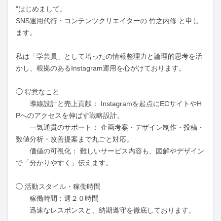
"はじめまして。

SNS運用代行・コンテンツクリエイターの 竹之内修 と申し
ます。

私は「学芸員」として培ったの情報整理力と論理的思考を活
かし、根拠のあるInstagram運用を心がけております。

◯ 得意なこと

　　導線設計と売上貢献： Instagramを起点にECサイトやH
Pへのアクセスを伸ばす戦略設計。

　　一気通貫のサポート： 企画考案・デザイン制作・投稿・
数値分析・改善提案まで丸ごと対応。

　　価値の可視化： 難しいサービス内容も、図解やデザイン
で「分かりやすく」伝えます。

◯ 活動スタイル・稼働時間

　　稼働時間：週２０時間

　　迅速なレスポンスと、納期遵守を徹底しております。
