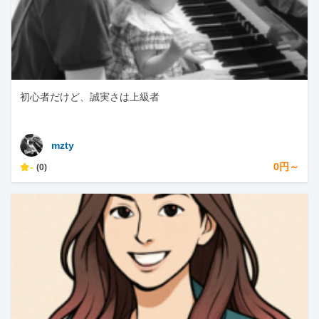
初心者だけど、誠実さは上級者
mzty
-
0円～
(0)