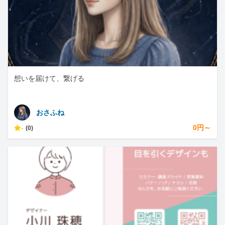
想いを届けて、繋げる
おさふね
-
0円～
(0)