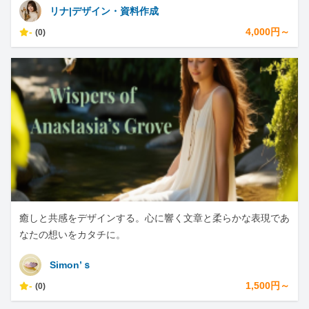
リナ|デザイン・資料作成
-
4,000円～
(0)
癒しと共感をデザインする。心に響く文章と柔らかな表現であ
なたの想いをカタチに。
Simon’ｓ
-
1,500円～
(0)