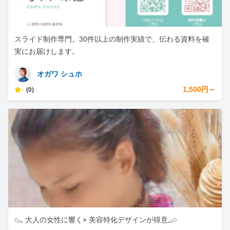
スライド制作専門。30件以上の制作実績で、伝わる資料を確
実にお届けします。
オガワ シュホ
-
1,500円～
(0)
𓏸𓂂𓈒 大人の女性に響く× 美容特化デザインが得意𓈒𓂂𓏸