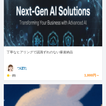
丁寧なヒアリングで認識ずれのない爆速納品
つぼた
-
1,000円～
(0)