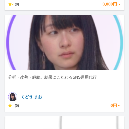
-
3,000円～
(0)
分析・改善・継続。結果にこだわるSNS運用代行
くどう まお
-
0円～
(0)