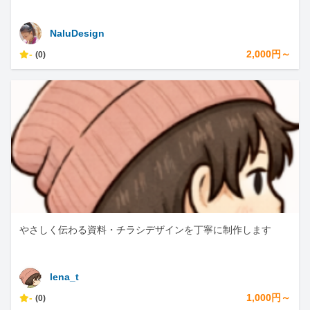
NaluDesign
-
2,000円～
(0)
やさしく伝わる資料・チラシデザインを丁寧に制作します
lena_t
-
1,000円～
(0)