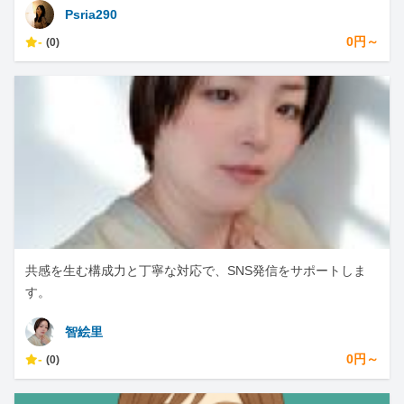
Psria290
-
0円～
(0)
共感を生む構成力と丁寧な対応で、SNS発信をサポートしま
す。
智絵里
-
0円～
(0)