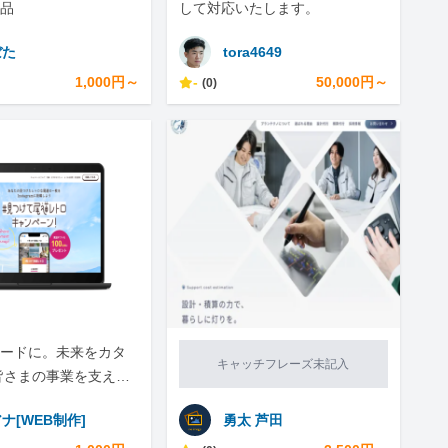
品
して対応いたします。
ぼた
tora4649
1,000円～
-
50,000円～
(0)
ードに。未来をカタ
キャッチフレーズ未記入
皆さまの事業を支える
ジやLP制作します！
ナ[WEB制作]
勇太 芦田