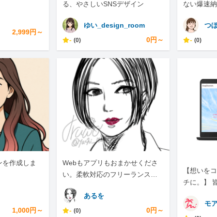
る、やさしいSNSデザイン
ない爆速納
ゆい_design_room
つ
2,999円～
-
0円～
-
(0)
(0)
ンを作成しま
Webもアプリもおまかせくださ
【想いをコ
い。柔軟対応のフリーランスエ
チに。】 
ンジニアです。
ホームペー
あるを
モア
1,000円～
-
0円～
(0)