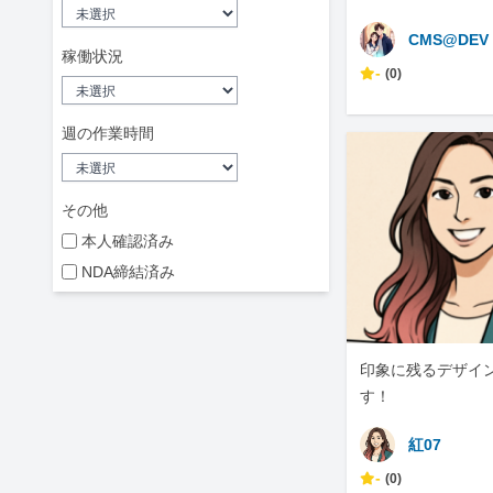
CMS@DEV
稼働状況
-
(0)
週の作業時間
その他
本人確認済み
NDA締結済み
印象に残るデザイ
す！
紅07
-
(0)