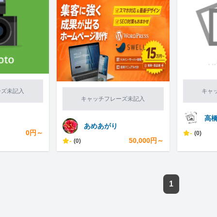
ーズ未記入
キャ
キャッチフレーズ未記入
高
あめあがり
0円～
-
(0)
-
50,000円～
(0)
1