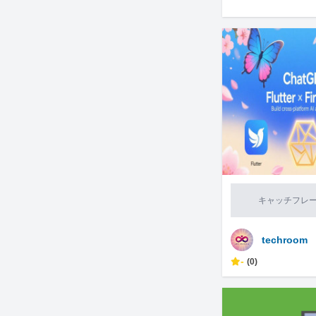
キャッチフレ
techroom
-
(0)