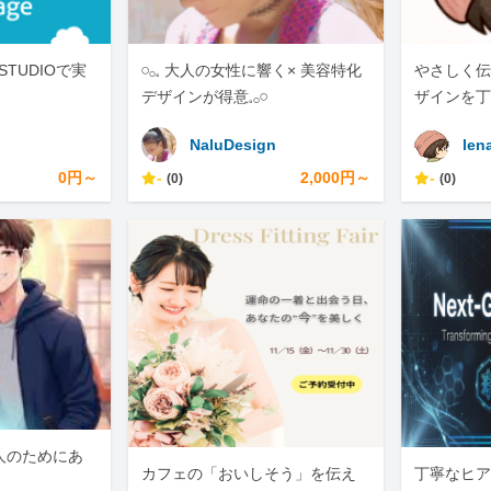
STUDIOで実
𓏸𓂂𓈒 大人の女性に響く× 美容特化
やさしく伝
デザインが得意𓈒𓂂𓏸
ザインを丁
NaluDesign
len
0円～
-
2,000円～
-
(0)
(0)
人のためにあ
カフェの「おいしそう」を伝え
丁寧なヒア