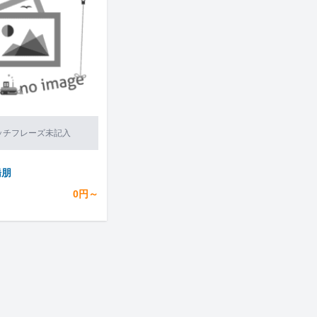
ッチフレーズ未記入
橋朋
0円～