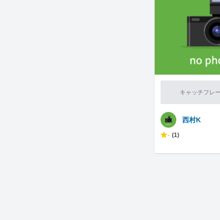
キャッチフレ
西村K
-
(1)