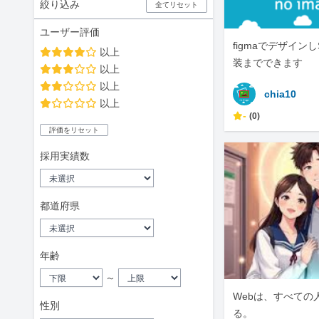
絞り込み
全てリセット
ユーザー評価
figmaでデザインし
以上
装までできます
以上
以上
chia10
以上
-
(0)
評価をリセット
採用実績数
都道府県
年齢
～
Webは、すべての
性別
る。