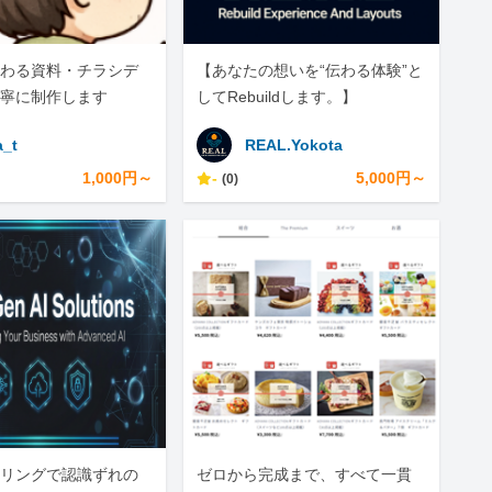
わる資料・チラシデ
【あなたの想いを“伝わる体験”と
寧に制作します
してRebuildします。】
a_t
REAL.Yokota
1,000円～
-
5,000円～
(0)
リングで認識ずれの
ゼロから完成まで、すべて一貫