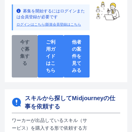
募集を開始するにはログインまた
は会員登録が必要です
ログインはこちら
|
新規会員登録はこちら
今す
ご利
他者
ぐ募
用ガ
の案
集す
イド
件を
る
はこ
見て
ちら
みる
スキルから探してMidjourneyの仕
事を依頼する
ワーカーが出品しているスキル（サ
ービス）を購入する形で依頼する方