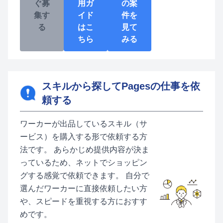
ぐ募
用ガ
の案
集す
イド
件を
る
はこ
見て
ちら
みる
スキルから探してPagesの仕事を依
頼する
ワーカーが出品しているスキル（サ
ービス）を購入する形で依頼する方
法です。 あらかじめ提供内容が決ま
っているため、ネットでショッピン
グする感覚で依頼できます。 自分で
選んだワーカーに直接依頼したい方
や、スピードを重視する方におすす
めです。