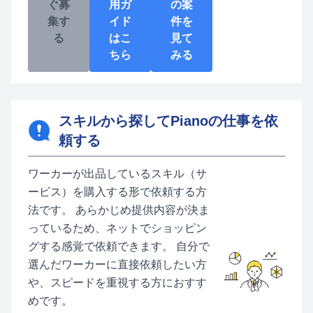
ぐ募
用ガ
の案
集す
イド
件を
る
はこ
見て
ちら
みる
スキルから探してPianoの仕事を依
頼する
ワーカーが出品しているスキル（サ
ービス）を購入する形で依頼する方
法です。 あらかじめ提供内容が決ま
っているため、ネットでショッピン
グする感覚で依頼できます。 自分で
選んだワーカーに直接依頼したい方
や、スピードを重視する方におすす
めです。