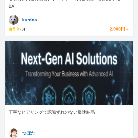
BA
kurdoa
5.0
2,000円～
(3)
丁寧なヒアリングで認識ずれのない爆速納品
つぼた