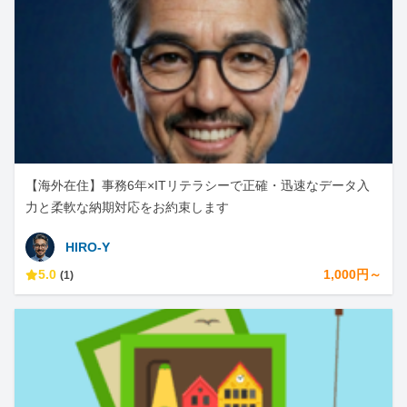
【海外在住】事務6年×ITリテラシーで正確・迅速なデータ入
力と柔軟な納期対応をお約束します
HIRO-Y
5.0
1,000円～
(1)