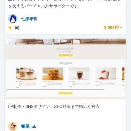
を支えるバーチャル系サポーターです。
七瀬未郁
-
2,000円～
(0)
LP制作・SNSデザイン・SEO対策まで幅広く対応
響屋.lab