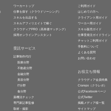
ワーカートップ
ご利用ガイド
）
仕事を探す（クラウドソーシング）
はじめての方へ
スキルを出品する
クライアント用ガイド
スキルアフィリエイトで稼ぐ
ワーカー用ガイド
クラウディアPRO（高単価マッチング）
スキル販売ガイド
採用オンラインアシスタント
仕事受発注ガイドライン
チャットご利用ガイド
手数料について
受託サービス
よくある質問
記事制作代行
お問い合わせ
医療分野
不動産分野
お役立ち情報
金融分野
美容分野
クラウディア会員特典
IT分野
Crarepo（クラレポ）
食分野
公式Facebookページ
薬機法チェック
公式Twitter
専門家記事監修
掲載メディア様一覧
取材・撮影
サイトマップ