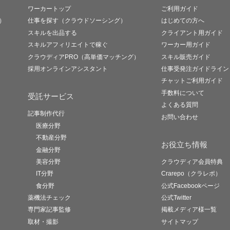
ワーカートップ
ご利用ガイド
）
仕事を探す（クラウドソーシング）
はじめての方へ
スキルを出品する
クライアント用ガイド
スキルアフィリエイトで稼ぐ
ワーカー用ガイド
クラウディアPRO（高単価マッチング）
スキル販売ガイド
採用オンラインアシスタント
仕事受発注ガイドライン
チャットご利用ガイド
手数料について
受託サービス
よくある質問
記事制作代行
お問い合わせ
医療分野
不動産分野
お役立ち情報
金融分野
美容分野
クラウディア会員特典
IT分野
Crarepo（クラレポ）
食分野
公式Facebookページ
薬機法チェック
公式Twitter
専門家記事監修
掲載メディア様一覧
取材・撮影
サイトマップ