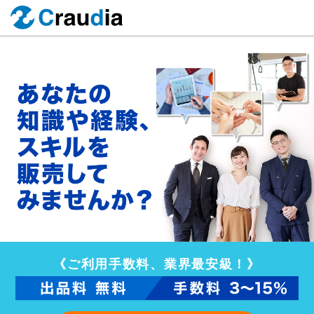
《ご利用手数料、業界最安級！》