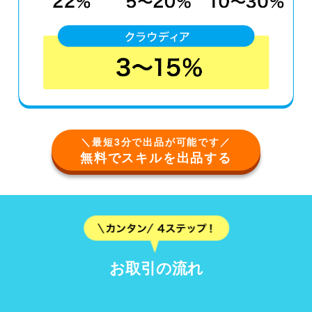
＼最短3分で出品が可能です／
無料でスキルを出品する
お取引の流れ