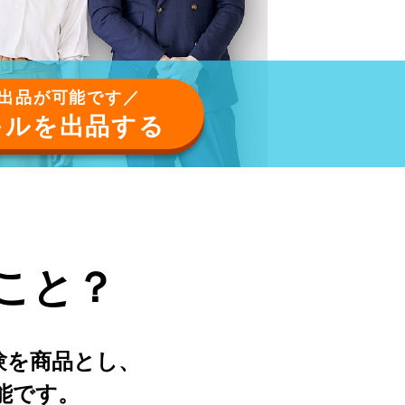
で出品が可能です／
キルを出品する
こと？
験を商品とし、
能です。