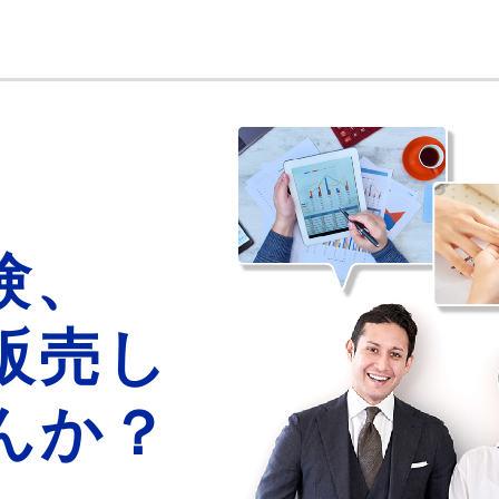
験、
販売し
んか？