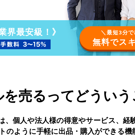
業界最安級！》
＼最短3分
無料でス
ルを売るってどういう
は、個人や法人様の得意やサービス、経
イトのように手軽に出品・購入ができる機