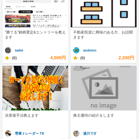
"勝てる"銘柄選定&エントリーを教え
不動産投資に興味のある方、お話聞
ます
きます
tadm
andoinc
-
4,000円
-
2,200円
(0)
(0)
決算後手法教えます
株主優待の紹介をします
専業トレーダー TK
湯川です