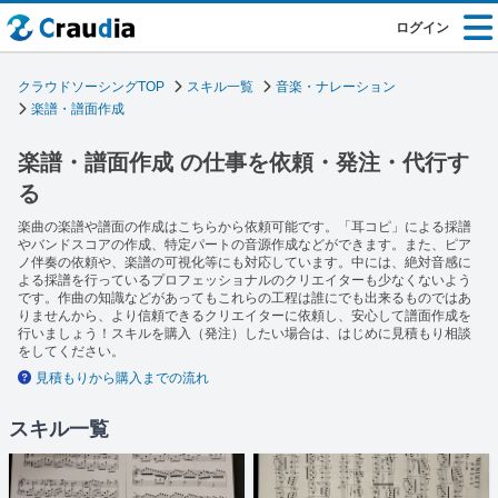
ログイン
クラウドソーシングTOP
スキル一覧
音楽・ナレーション
楽譜・譜面作成
楽譜・譜面作成 の仕事を依頼・発注・代行す
る
楽曲の楽譜や譜面の作成はこちらから依頼可能です。「耳コピ」による採譜
やバンドスコアの作成、特定パートの音源作成などができます。また、ピア
ノ伴奏の依頼や、楽譜の可視化等にも対応しています。中には、絶対音感に
よる採譜を行っているプロフェッショナルのクリエイターも少なくないよう
です。作曲の知識などがあってもこれらの工程は誰にでも出来るものではあ
りませんから、より信頼できるクリエイターに依頼し、安心して譜面作成を
行いましょう！スキルを購入（発注）したい場合は、はじめに見積もり相談
をしてください。
見積もりから購入までの流れ
スキル一覧