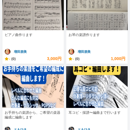
ピアノ曲作ります
お琴の楽譜作ります
増田朋美
増田朋美
-
3,000円
-
1,000円
(0)
(0)
お手持ちの楽譜から、ご希望の楽器
耳コピ・採譜〜編曲まで行います
編成に編曲します
ともひさ
ともひさ