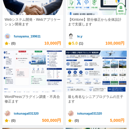
Webシステム開発・Webアプリケー
【Kintone】部分修正から全体設計
ション開発ます
まで支援します
funayama_199611
le.y
-
10,000円
5.0
100,000円
(0)
(1)
WordPressプラグイン調査・不具合
最も有名なシニアプログラムの王子
修正ます
ます
tokunaga031320
tokunaga031320
-
500,000円
-
5,000円
(0)
(0)