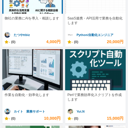
御社の業務にAIを導入・相談します
SaaS連携・API活用で業務を自動化
します
たつやttbiz
Python/自動化エンジニア
-
4,000円
-
20,000円
(0)
(0)
作業を自動化・効率化します
Perlで業務効率化スクリプトを作成
します
カイト 業務サポート
Yut.N
-
10,000円
-
15,000円
(0)
(0)