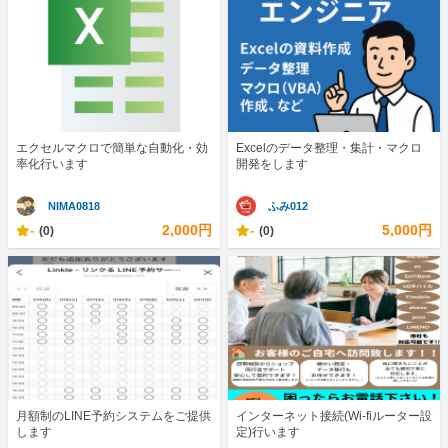
エクセルマクロで簡単な自動化・効
Excelのデータ整理・集計・マクロ
率化行います
開発をします
NIMA0818
ふみ012
-
2,000円
-
5,000円
(0)
(0)
月額制のLINE予約システムをご提供
インターネット接続(Wi-fiルーター設
します
定)行います