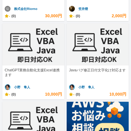
株式会社Riorno
笠井燈
-
30,000円
-
2,000円
(0)
(0)
ChatGPT業務自動化支援Excel連携
Javaバグ修正日付文字化け対応ます
ます
小野 隼人
小野 隼人
-
10,000円
-
10,000円
(0)
(0)