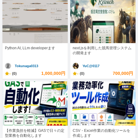
Python AI, LLm developerます
next.jsを利用した競馬管理システム
の開発ます
Tokunaga0313
YuC@0117
-
1,000,000円
-
700,000円
(0)
(0)
【作業負担を軽減】GASで日々の定
CSV・Excel作業の自動化ツールを
型業務を自動化します
作成します