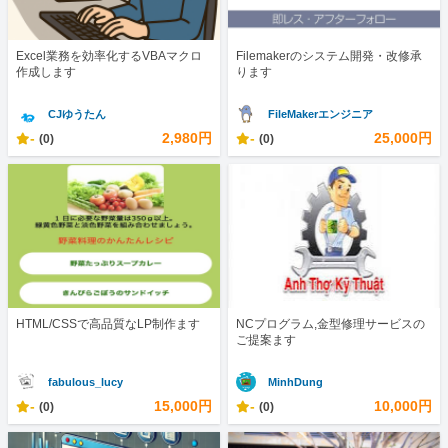
Excel業務を効率化するVBAマクロ
Filemakerのシステム開発・改修承
作成します
ります
CJゆうたん
FileMakerエンジニア
-
2,980円
-
25,000円
(0)
(0)
HTML/CSSで高品質なLP制作ます
NCプログラム,金型修理サービスの
ご提案ます
fabulous_lucy
MinhDung
-
15,000円
-
10,000円
(0)
(0)