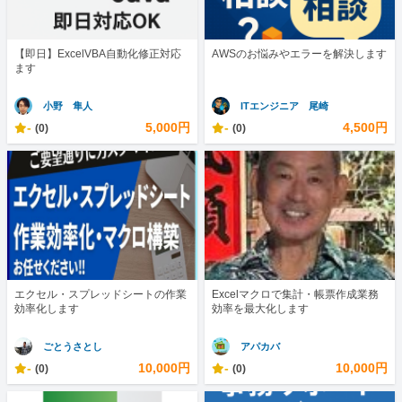
【即日】ExcelVBA自動化修正対応
AWSのお悩みやエラーを解決します
ます
小野 隼人
ITエンジニア 尾崎
-
5,000円
-
4,500円
(0)
(0)
エクセル・スプレッドシートの作業
Excelマクロで集計・帳票作成業務
効率化します
効率を最大化します
ごとうさとし
アパカバ
-
10,000円
-
10,000円
(0)
(0)