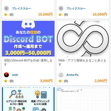
ブレイクスルー
ブレイクスルー
-
10,000円
-
10,000円
(0)
(0)
理想のDiscord BOTを作成~運用しま
Web・アプリ開発をまるごと承りま
す
す
uttili
Arche-Pa
-
3,000円
-
2,000円
(0)
(0)