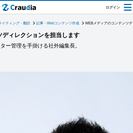
ログイン
ライティング・翻訳
記事・Webコンテンツ作成
WEBメディアのコンテンツ
ツディレクションを担当します
イター管理を手掛ける社外編集長。