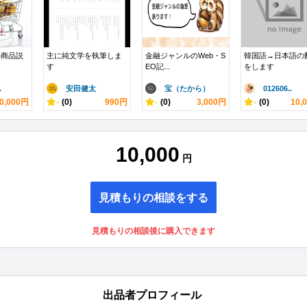
の商品説
主に純文学を執筆しま
金融ジャンルのWeb・S
韓国語→日本語の
す
EO記...
をします
.
安田健太
宝（たから）
012606..
0,000円
-
(0)
990円
-
(0)
3,000円
-
(0)
10,
10,000
円
見積もりの相談をする
見積もりの相談後に購入できます
出品者プロフィール