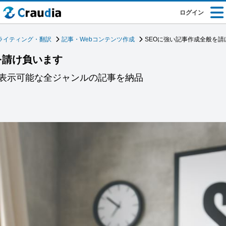
ログイン
ライティング・翻訳
記事・Webコンテンツ作成
SEOに強い記事作成全般を請
を請け負います
表示可能な全ジャンルの記事を納品