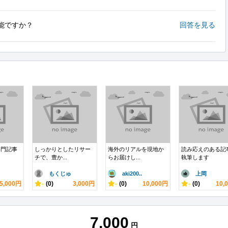
能ですか？
回答を見る
専門記事
しっかりとしたリサー
海外のリアルを現地か
読み応えのある記
チで、豊か...
らお届けし...
執筆します
もくじゅ
aki200..
上岡
5,000円
-
(0)
3,000円
-
(0)
10,000円
-
(0)
10,
7,000
円