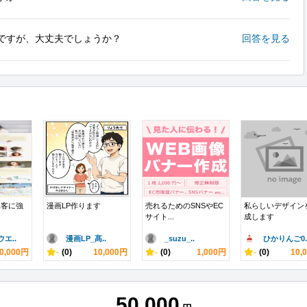
ですが、大丈夫でしょうか？
回答を見る
で集客に強
漫画LP作ります
売れるためのSNSやEC
私らしいデザイン
サイト...
成します
エ..
漫画LP_髙..
_suzu_..
ひかりんご0.
0,000円
-
(0)
10,000円
-
(0)
1,000円
-
(0)
10,
50,000