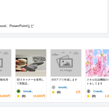
l、PowerPointなど
自動化等
3Dスキャナーを使用し
iOSアプリ作成します
スキル出品機能の
て実製品...
トをしてます
hiro04..
hiroak..
Craudi..
-
(0)
1円
0,000円
-
(0)
19,000円
-
(0)
1,