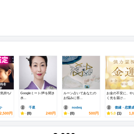
気持ち/
Googleミート/声を聞き
ルーン占いであなたの
お金の不安に、や
水...
お悩みに答...
く光を届け...
か
千星
nodeq
復縁・恋愛成.
2,500円
-
(0)
240円
-
(0)
500円
5.0
(1)
1,