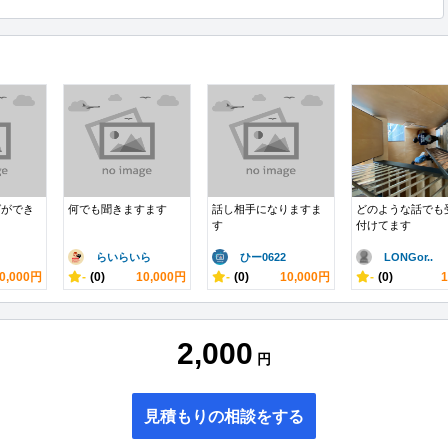
グができ
何でも聞きますます
話し相手になりますま
どのような話でも
す
付けてます
らいらいら
ひー0622
LONGor..
0,000円
-
(0)
10,000円
-
(0)
10,000円
-
(0)
2,000
円
見積もりの相談をする