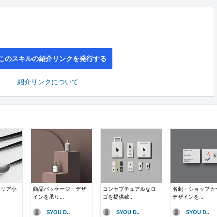
このスキルの紹介リンクを発行する
紹介リンクについて
テリア小
商品パッケージ・デザ
コンセプチュアルなロ
名刺・ショップカ
インを承り...
ゴを提供致...
デザインを...
SYOU D..
SYOU D..
SYOU D..