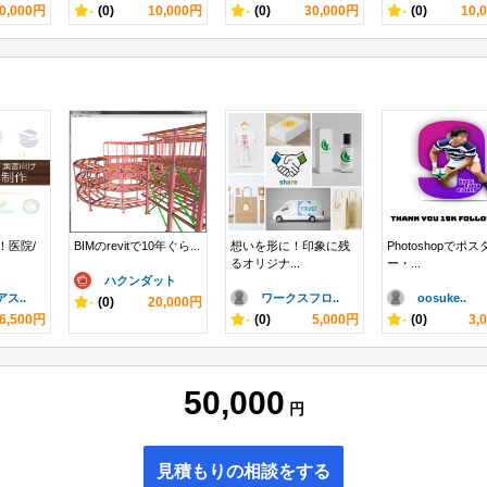
0,000円
-
(0)
10,000円
-
(0)
30,000円
-
(0)
10,
！医院/
BIMのrevitで10年ぐら...
想いを形に！印象に残
Photoshopでポス
るオリジナ...
ー・...
ハクンダット
ス..
ワークスフロ..
oosuke..
-
(0)
20,000円
6,500円
-
(0)
5,000円
-
(0)
3,
50,000
円
見積もりの相談をする