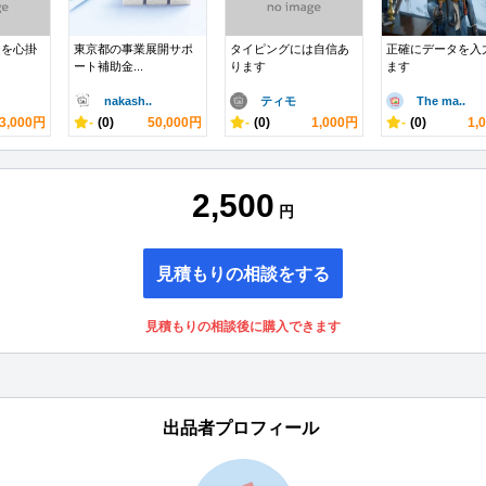
チを心掛
東京都の事業展開サポ
タイピングには自信あ
正確にデータを入
ート補助金...
ります
ます
nakash..
ティモ
The ma..
3,000円
-
(0)
50,000円
-
(0)
1,000円
-
(0)
1,
2,500
円
見積もりの相談をする
見積もりの相談後に購入できます
出品者プロフィール