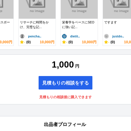
のスポー
リサーチに時間をか
栄養学をベースにSEO
ですます
け、完璧な記...
に強い記...
pencha..
dietit..
justdo..
0,000円
-
(0)
10,000円
-
(0)
10,000円
-
(0)
10,
1,000
円
見積もりの相談をする
見積もりの相談後に購入できます
出品者プロフィール