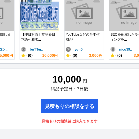
校閲しま
【即日対応】英語を日
YouTubeなどの台本作
SEOを配慮したラ
本語へ和訳...
成が...
ィングを...
ン..
buTTer..
yqn0
nico39..
5,000円
-
(0)
10,000円
-
(0)
3,000円
-
(0)
3,
10,000
円
納品予定日：7日後
見積もりの相談をする
見積もりの相談後に購入できます