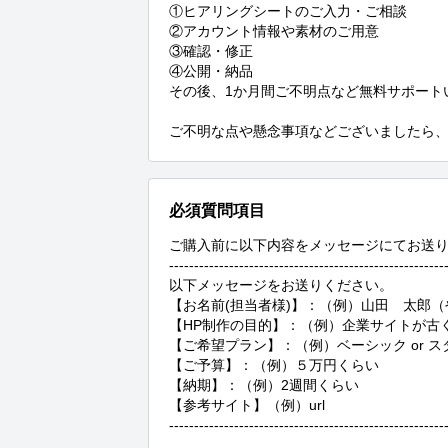
①ヒアリングシートのご入力・ご相談

②アカウント情報や素材のご用意

③確認・修正

④公開・納品

その後、1か月間ご不明点など無料サポートい
ご不明な点や懸念事項などございましたら
必須質問項目
ご購入前に以下内容をメッセージにてお送り
--------------------------------------------------------
以下メッセージをお送りください。

【お名前(担当者様)】：（例）山田　太郎（
【HP制作の目的】：（例）企業サイトが古
【ご希望プラン】：（例）ベーシック or スタ
【ご予算】：（例）５万円くらい

【納期】：（例）2週間くらい

【参考サイト】（例）url

-------------------------------------------------------