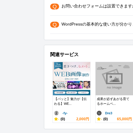
Q
お問い合わせフォームは設置できます
Q
WordPressの基本的な使い方が分か
関連サービス
【パッと】魅力が【伝
成果が必ずあがる育て
わる】WE...
るホームペ...
-fy-
Dre3
-
(0)
2,000円
-
(0)
65,000円