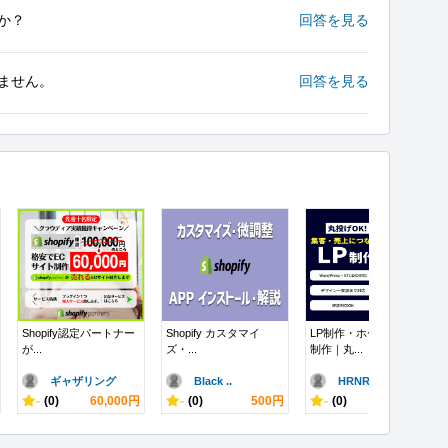
か？
回答を見る
りません。
回答を見る
Shopify認定パートナー
Shopify カスタマイ
LP制作・ホームページ
が...
ズ・...
制作｜丸...
ギャザリング
Black ..
HRNR37
-
(0)
60,000円
-
(0)
500円
-
(0)
10,000円