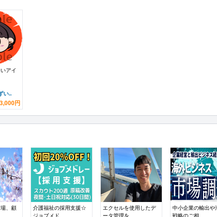
いいアイ
い..
3,000円
市場、顧
介護福祉の採用支援☆
エクセルを使用したデ
中小企業の輸出や
ジョブメド...
ータ管理を...
戦略のご相...