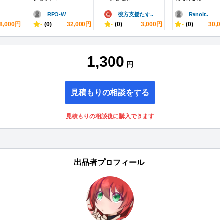
RPO-W
後方支援たす..
Renoir..
8,000円
-
(0)
32,000円
-
(0)
3,000円
-
(0)
30,
1,300
円
見積もりの相談をする
見積もりの相談後に購入できます
出品者プロフィール